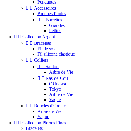
Pendantes


Accessoires
Broches fibules


Barrettes
Grandes
Petites


Collection Argent


Bracelets
Fil de soie
Fil silicone élastique


Colliers


Sautoir
Arbre de Vie


Ras-de-Cou
Okinawa
Tokyo
Arbre de Vie
Vague


Boucles d'Oreille
Arbre de Vie
Vague


Collection Pierres Fines
Bracelets