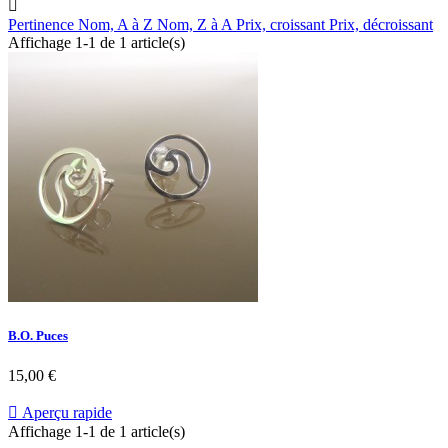

Pertinence
Nom, A à Z
Nom, Z à A
Prix, croissant
Prix, décroissant
Affichage 1-1 de 1 article(s)
B.O. Puces
15,00 €

Aperçu rapide
Affichage 1-1 de 1 article(s)