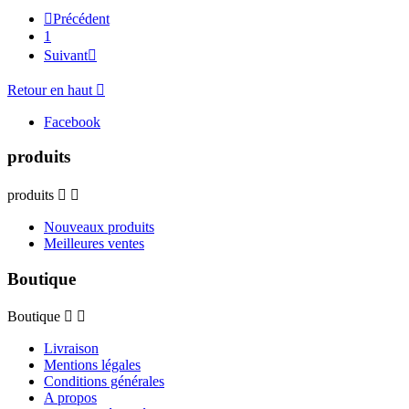

Précédent
1
Suivant

Retour en haut

Facebook
produits
produits


Nouveaux produits
Meilleures ventes
Boutique
Boutique


Livraison
Mentions légales
Conditions générales
A propos