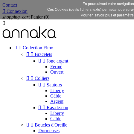
En poursuivant votre navigation s
Contact
Ces Cookies (petits fichiers texte) permettent de suivr

Connexion
Pour en savoir plus et paramétrer 
shopping_cart
Panier
(0)



Collection Fimo


Bracelets


Jonc argent
Fermé
Ouvert


Colliers


Sautoirs
Liberty
Câble
Argent


Ras-de-cou
Liberty
Câble


Boucles d'Oreille
Dormeuses