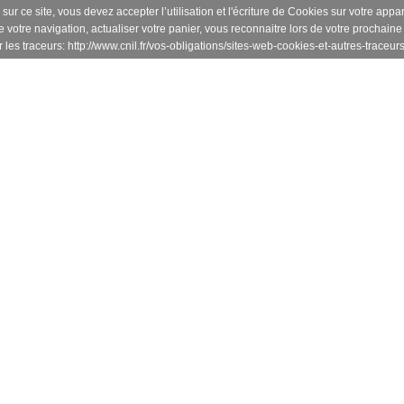
ur ce site, vous devez accepter l’utilisation et l'écriture de Cookies sur votre appa
e votre navigation, actualiser votre panier, vous reconnaitre lors de votre prochaine 
les traceurs: http://www.cnil.fr/vos-obligations/sites-web-cookies-et-autres-traceurs/