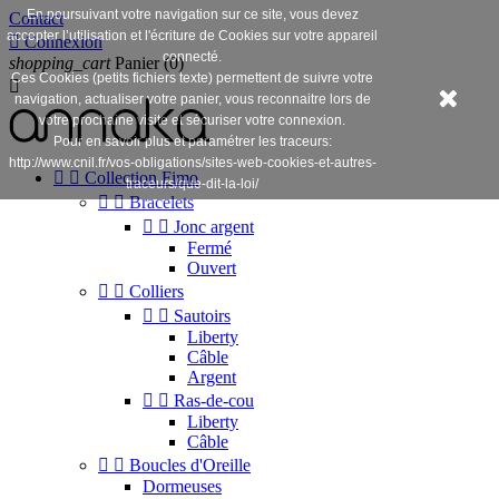
En poursuivant votre navigation sur ce site, vous devez
Contact
accepter l’utilisation et l'écriture de Cookies sur votre appareil

Connexion
connecté.
shopping_cart
Panier
(0)
Ces Cookies (petits fichiers texte) permettent de suivre votre

navigation, actualiser votre panier, vous reconnaitre lors de
votre prochaine visite et sécuriser votre connexion.
Pour en savoir plus et paramétrer les traceurs:
http://www.cnil.fr/vos-obligations/sites-web-cookies-et-autres-


Collection Fimo
traceurs/que-dit-la-loi/


Bracelets


Jonc argent
Fermé
Ouvert


Colliers


Sautoirs
Liberty
Câble
Argent


Ras-de-cou
Liberty
Câble


Boucles d'Oreille
Dormeuses