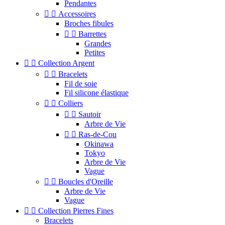
Pendantes


Accessoires
Broches fibules


Barrettes
Grandes
Petites


Collection Argent


Bracelets
Fil de soie
Fil silicone élastique


Colliers


Sautoir
Arbre de Vie


Ras-de-Cou
Okinawa
Tokyo
Arbre de Vie
Vague


Boucles d'Oreille
Arbre de Vie
Vague


Collection Pierres Fines
Bracelets