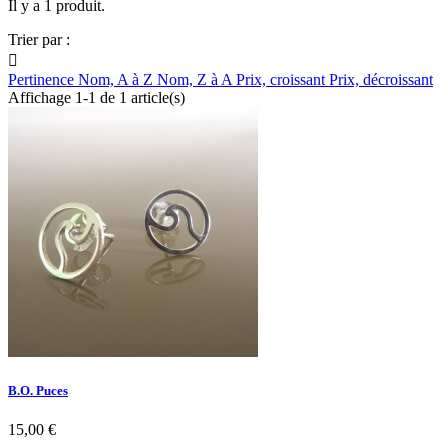
Il y a 1 produit.
Trier par :

Pertinence
Nom, A à Z
Nom, Z à A
Prix, croissant
Prix, décroissant
Affichage 1-1 de 1 article(s)
B.O. Puces
15,00 €