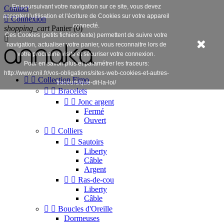
En poursuivant votre navigation sur ce site, vous devez
Contact
accepter l’utilisation et l'écriture de Cookies sur votre appareil

Connexion
connecté.
shopping_cart
Panier
(0)
Ces Cookies (petits fichiers texte) permettent de suivre votre

navigation, actualiser votre panier, vous reconnaitre lors de
votre prochaine visite et sécuriser votre connexion.
Pour en savoir plus et paramétrer les traceurs:
http://www.cnil.fr/vos-obligations/sites-web-cookies-et-autres-


Collection Fimo
traceurs/que-dit-la-loi/


Bracelets


Jonc argent
Fermé
Ouvert


Colliers


Sautoirs
Liberty
Câble
Argent


Ras-de-cou
Liberty
Câble


Boucles d'Oreille
Dormeuses