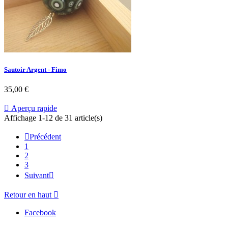
Sautoir Argent - Fimo
35,00 €

Aperçu rapide
Affichage 1-12 de 31 article(s)

Précédent
1
2
3
Suivant

Retour en haut

Facebook