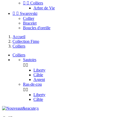


Colliers
Arbre de Vie


Swarovski
Collier
Bracelet
Boucles d'oreille
Accueil
Collection Fimo
Colliers
Colliers
Sautoirs


Liberty
Câble
Argent
Ras-de-cou


Liberty
Câble