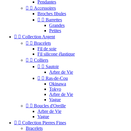
Pendantes


Accessoires
Broches fibules


Barrettes
Grandes
Petites


Collection Argent


Bracelets
Fil de soie
Fil silicone élastique


Colliers


Sautoir
Arbre de Vie


Ras-de-Cou
Okinawa
Tokyo
Arbre de Vie
Vague


Boucles d'Oreille
Arbre de Vie
Vague


Collection Pierres Fines
Bracelets