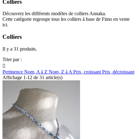
Colliers
Découvrez les différents modèles de colliers Annaka.
Cette catégorie regroupe tous les colliers à base de Fimo en vente
ici.
Colliers
Il y a 31 produits.
Trier par :

Pertinence
Nom, A à Z
Nom, Z à A
Prix, croissant
Prix, décroissant
Affichage 1-12 de 31 article(s)