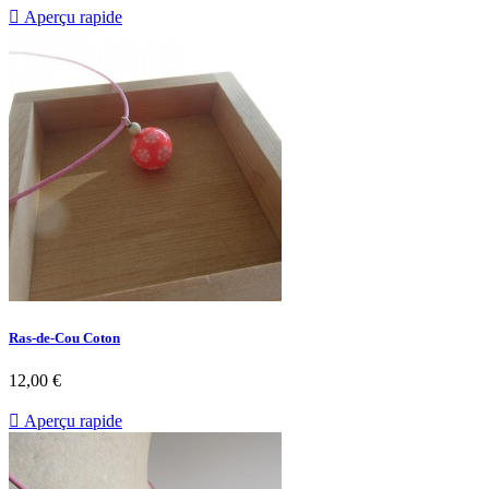

Aperçu rapide
Ras-de-Cou Coton
12,00 €

Aperçu rapide