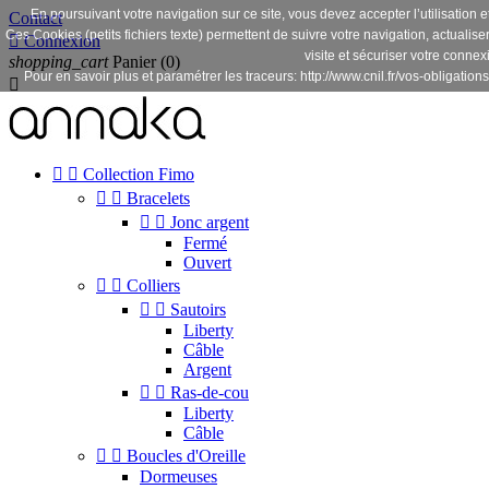
En poursuivant votre navigation sur ce site, vous devez accepter l’utilisation e
Contact
Ces Cookies (petits fichiers texte) permettent de suivre votre navigation, actualise

Connexion
visite et sécuriser votre connex
shopping_cart
Panier
(0)
Pour en savoir plus et paramétrer les traceurs: http://www.cnil.fr/vos-obligations



Collection Fimo


Bracelets


Jonc argent
Fermé
Ouvert


Colliers


Sautoirs
Liberty
Câble
Argent


Ras-de-cou
Liberty
Câble


Boucles d'Oreille
Dormeuses