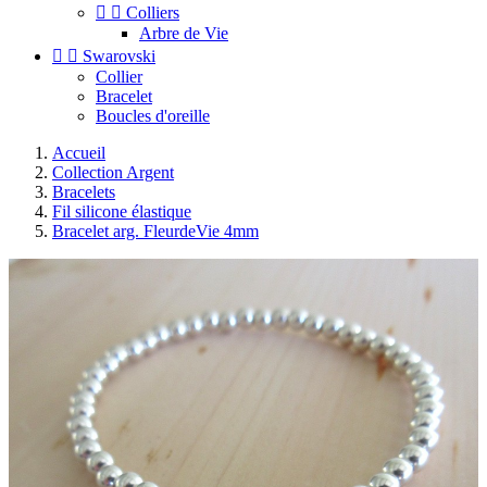


Colliers
Arbre de Vie


Swarovski
Collier
Bracelet
Boucles d'oreille
Accueil
Collection Argent
Bracelets
Fil silicone élastique
Bracelet arg. FleurdeVie 4mm