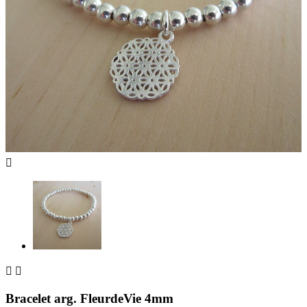



Bracelet arg. FleurdeVie 4mm