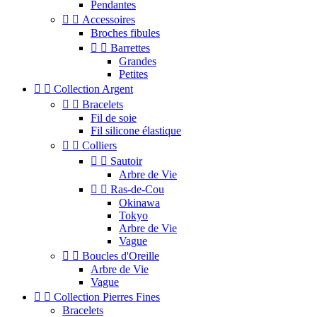
Pendantes


Accessoires
Broches fibules


Barrettes
Grandes
Petites


Collection Argent


Bracelets
Fil de soie
Fil silicone élastique


Colliers


Sautoir
Arbre de Vie


Ras-de-Cou
Okinawa
Tokyo
Arbre de Vie
Vague


Boucles d'Oreille
Arbre de Vie
Vague


Collection Pierres Fines
Bracelets