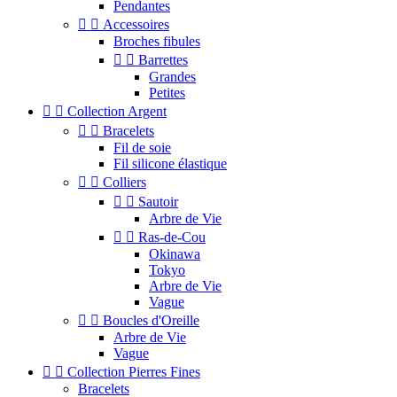
Pendantes


Accessoires
Broches fibules


Barrettes
Grandes
Petites


Collection Argent


Bracelets
Fil de soie
Fil silicone élastique


Colliers


Sautoir
Arbre de Vie


Ras-de-Cou
Okinawa
Tokyo
Arbre de Vie
Vague


Boucles d'Oreille
Arbre de Vie
Vague


Collection Pierres Fines
Bracelets