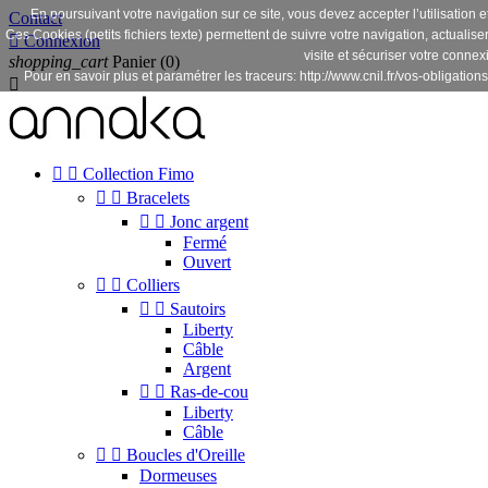
En poursuivant votre navigation sur ce site, vous devez accepter l’utilisation e
Contact
Ces Cookies (petits fichiers texte) permettent de suivre votre navigation, actualise

Connexion
visite et sécuriser votre connex
shopping_cart
Panier
(0)
Pour en savoir plus et paramétrer les traceurs: http://www.cnil.fr/vos-obligations



Collection Fimo


Bracelets


Jonc argent
Fermé
Ouvert


Colliers


Sautoirs
Liberty
Câble
Argent


Ras-de-cou
Liberty
Câble


Boucles d'Oreille
Dormeuses