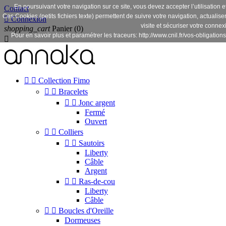
En poursuivant votre navigation sur ce site, vous devez accepter l’utilisation e
Contact
Ces Cookies (petits fichiers texte) permettent de suivre votre navigation, actualise

Connexion
visite et sécuriser votre connex
shopping_cart
Panier
(0)
Pour en savoir plus et paramétrer les traceurs: http://www.cnil.fr/vos-obligations



Collection Fimo


Bracelets


Jonc argent
Fermé
Ouvert


Colliers


Sautoirs
Liberty
Câble
Argent


Ras-de-cou
Liberty
Câble


Boucles d'Oreille
Dormeuses