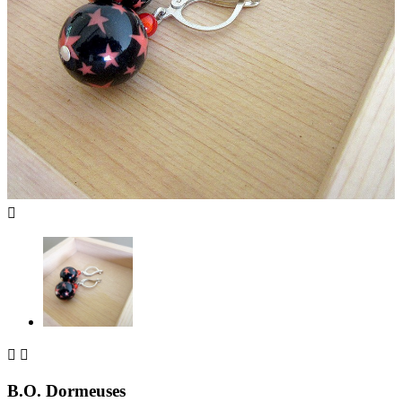



B.O. Dormeuses