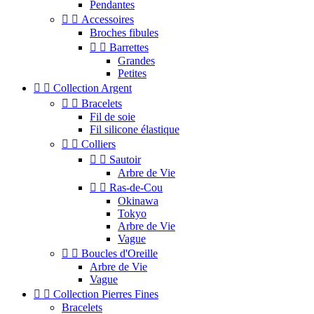
Pendantes


Accessoires
Broches fibules


Barrettes
Grandes
Petites


Collection Argent


Bracelets
Fil de soie
Fil silicone élastique


Colliers


Sautoir
Arbre de Vie


Ras-de-Cou
Okinawa
Tokyo
Arbre de Vie
Vague


Boucles d'Oreille
Arbre de Vie
Vague


Collection Pierres Fines
Bracelets