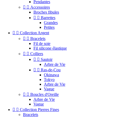
Pendantes


Accessoires
Broches fibules


Barrettes
Grandes
Petites


Collection Argent


Bracelets
Fil de soie
Fil silicone élastique


Colliers


Sautoir
Arbre de Vie


Ras-de-Cou
Okinawa
Tokyo
Arbre de Vie
Vague


Boucles d'Oreille
Arbre de Vie
Vague


Collection Pierres Fines
Bracelets