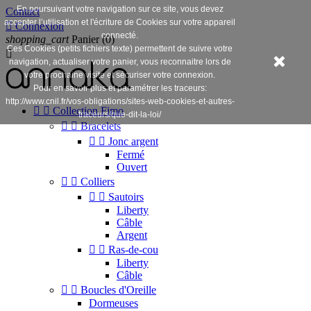
En poursuivant votre navigation sur ce site, vous devez
Contact
accepter l’utilisation et l'écriture de Cookies sur votre appareil

Connexion
connecté.
shopping_cart
Panier
(0)
Ces Cookies (petits fichiers texte) permettent de suivre votre

navigation, actualiser votre panier, vous reconnaitre lors de
votre prochaine visite et sécuriser votre connexion.
Pour en savoir plus et paramétrer les traceurs:
http://www.cnil.fr/vos-obligations/sites-web-cookies-et-autres-


Collection Fimo
traceurs/que-dit-la-loi/


Bracelets


Jonc argent
Fermé
Ouvert


Colliers


Sautoirs
Liberty
Câble
Argent


Ras-de-cou
Liberty
Câble


Boucles d'Oreille
Dormeuses