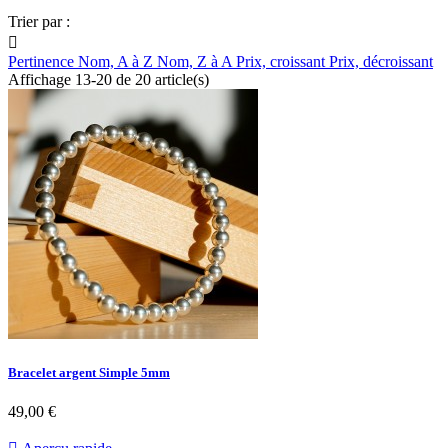
Trier par :

Pertinence
Nom, A à Z
Nom, Z à A
Prix, croissant
Prix, décroissant
Affichage 13-20 de 20 article(s)
Bracelet argent Simple 5mm
49,00 €