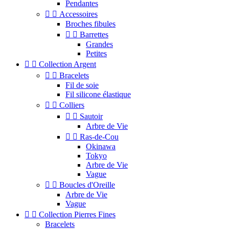
Pendantes


Accessoires
Broches fibules


Barrettes
Grandes
Petites


Collection Argent


Bracelets
Fil de soie
Fil silicone élastique


Colliers


Sautoir
Arbre de Vie


Ras-de-Cou
Okinawa
Tokyo
Arbre de Vie
Vague


Boucles d'Oreille
Arbre de Vie
Vague


Collection Pierres Fines
Bracelets