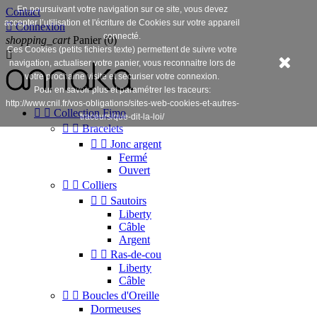
En poursuivant votre navigation sur ce site, vous devez
Contact
accepter l’utilisation et l'écriture de Cookies sur votre appareil

Connexion
connecté.
shopping_cart
Panier
(0)
Ces Cookies (petits fichiers texte) permettent de suivre votre

navigation, actualiser votre panier, vous reconnaitre lors de
votre prochaine visite et sécuriser votre connexion.
Pour en savoir plus et paramétrer les traceurs:
http://www.cnil.fr/vos-obligations/sites-web-cookies-et-autres-


Collection Fimo
traceurs/que-dit-la-loi/


Bracelets


Jonc argent
Fermé
Ouvert


Colliers


Sautoirs
Liberty
Câble
Argent


Ras-de-cou
Liberty
Câble


Boucles d'Oreille
Dormeuses