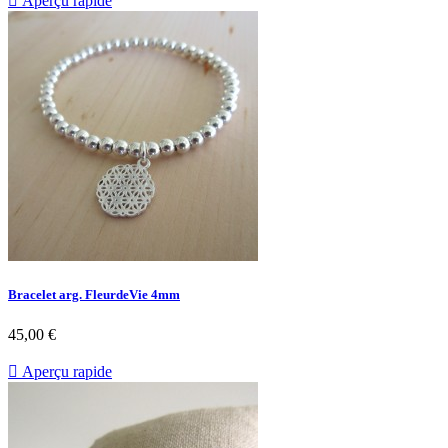

Aperçu rapide
Bracelet arg. FleurdeVie 4mm
45,00 €

Aperçu rapide