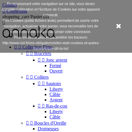
En poursuivant votre navigation sur ce site, vous devez
Contact
accepter l’utilisation et l'écriture de Cookies sur votre appareil

Connexion
connecté.
shopping_cart
Panier
(0)
Ces Cookies (petits fichiers texte) permettent de suivre votre

navigation, actualiser votre panier, vous reconnaitre lors de
votre prochaine visite et sécuriser votre connexion.
Pour en savoir plus et paramétrer les traceurs:
http://www.cnil.fr/vos-obligations/sites-web-cookies-et-autres-


Collection Fimo
traceurs/que-dit-la-loi/


Bracelets


Jonc argent
Fermé
Ouvert


Colliers


Sautoirs
Liberty
Câble
Argent


Ras-de-cou
Liberty
Câble


Boucles d'Oreille
Dormeuses