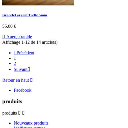
Bracelet argent Trèfle 5mm
55,00 €

Aperçu rapide
Affichage 1-12 de 14 article(s)

Précédent
1
2
Suivant

Retour en haut

Facebook
produits
produits


Nouveaux produits