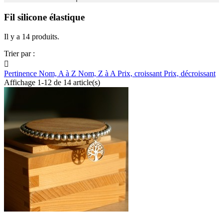
Fil silicone élastique
Il y a 14 produits.
Trier par :

Pertinence
Nom, A à Z
Nom, Z à A
Prix, croissant
Prix, décroissant
Affichage 1-12 de 14 article(s)