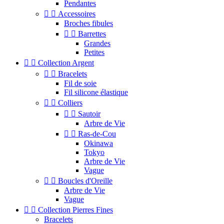
Pendantes


Accessoires
Broches fibules


Barrettes
Grandes
Petites


Collection Argent


Bracelets
Fil de soie
Fil silicone élastique


Colliers


Sautoir
Arbre de Vie


Ras-de-Cou
Okinawa
Tokyo
Arbre de Vie
Vague


Boucles d'Oreille
Arbre de Vie
Vague


Collection Pierres Fines
Bracelets