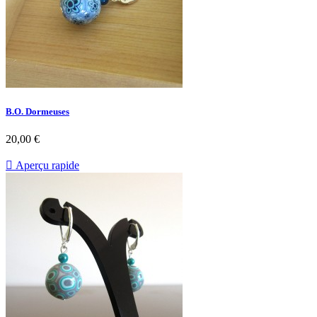
B.O. Dormeuses
20,00 €

Aperçu rapide