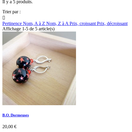
Il y a 5 produits.
Trier par :

Pertinence
Nom, A à Z
Nom, Z à A
Prix, croissant
Prix, décroissant
Affichage 1-5 de 5 article(s)
B.O. Dormeuses
20,00 €