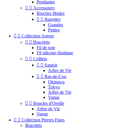
Pendantes


Accessoires
Broches fibules


Barrettes
Grandes
Petites


Collection Argent


Bracelets
Fil de soie
Fil silicone élastique


Colliers


Sautoir
Arbre de Vie


Ras-de-Cou
Okinawa
Tokyo
Arbre de Vie
Vague


Boucles d'Oreille
Arbre de Vie
Vague


Collection Pierres Fines
Bracelets