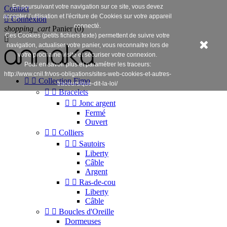
En poursuivant votre navigation sur ce site, vous devez
Contact
accepter l’utilisation et l'écriture de Cookies sur votre appareil

Connexion
connecté.
shopping_cart
Panier
(0)
Ces Cookies (petits fichiers texte) permettent de suivre votre

navigation, actualiser votre panier, vous reconnaitre lors de
votre prochaine visite et sécuriser votre connexion.
Pour en savoir plus et paramétrer les traceurs:
http://www.cnil.fr/vos-obligations/sites-web-cookies-et-autres-


Collection Fimo
traceurs/que-dit-la-loi/


Bracelets


Jonc argent
Fermé
Ouvert


Colliers


Sautoirs
Liberty
Câble
Argent


Ras-de-cou
Liberty
Câble


Boucles d'Oreille
Dormeuses